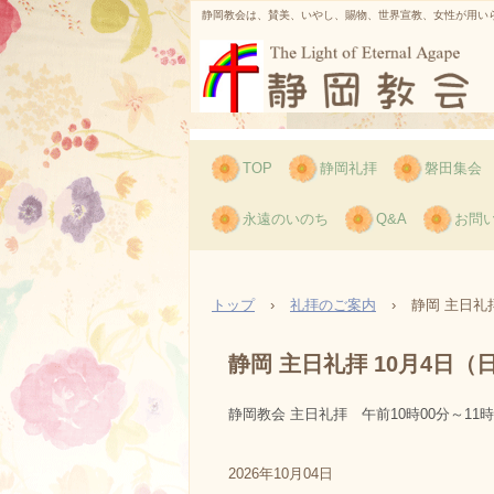
静岡教会は、賛美、いやし、賜物、世界宣教、女性が用いられ、孤
TOP
静岡礼拝
磐田集会
永遠のいのち
Q&A
お問
トップ
›
礼拝のご案内
›
静岡 主日礼拝
静岡 主日礼拝 10月4日（
静岡教会 主日礼拝 午前10時00分～11
2026年10月04日