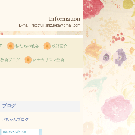
E-mail : tlcccfuji.shizuoka@gmail.com
P
私たちの教会
牧師紹介
教会ブログ
富士カリスマ聖会
ブログ
えいちゃんブログ