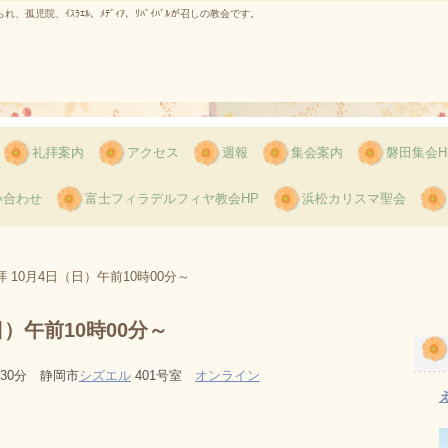
児院、ｲｽﾗｴﾙ、ﾒﾃﾞｨｱ、ﾘﾊﾞｲﾊﾞﾙが召しの教会です。
礼拝案内
アクセス
週報
集会案内
磐田集会H
い合わせ
富士フィラデルフィヤ教会HP
浜松カリスマ聖会
 10月4日（日）午前10時00分～
日）午前10時00分～
時30分 静岡市
シズエル
401号室
オンライン