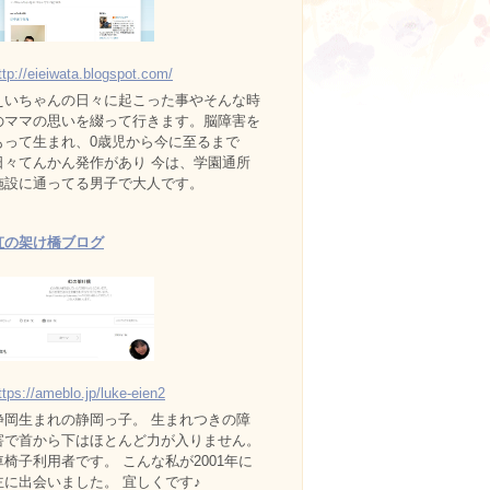
ttp://eieiwata.blogspot.com/
えいちゃんの日々に起こった事やそんな時
のママの思いを綴って行きます。脳障害を
もって生まれ、0歳児から今に至るまで
日々てんかん発作があり 今は、学園通所
施設に通ってる男子で大人です。
虹の架け橋ブログ
ttps://ameblo.jp/luke-eien2
静岡生まれの静岡っ子。 生まれつきの障
害で首から下はほとんど力が入りません。
車椅子利用者です。 こんな私が2001年に
主に出会いました。 宜しくです♪